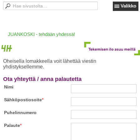
Valikko
JUANKOSKI - tehdään yhdessä!
Oheisella lomakkeella voit lähettää viestin
yhdistyksellemme.
Ota yhteyttä / anna palautetta
Nimi
Sähköpostiosoite
*
Puhelinnumero
Palaute
*